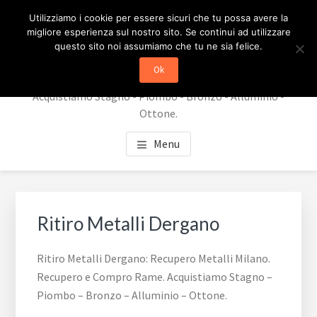
Passa
Passa
RECUPERO METALLI
Utilizziamo i cookie per essere sicuri che tu possa avere la
al
al
migliore esperienza sul nostro sito. Se continui ad utilizzare
contenuto
piè
MILANO
questo sito noi assumiamo che tu ne sia felice.
principale
di
Ok
Recupero Metalli Milano. Recupero e Compro Rame.
pagina
Acquistiamo Stagno - Piombo - Bronzo - Alluminio -
Ottone.
Menu
Ritiro Metalli Dergano
Ritiro Metalli Dergano: Recupero Metalli Milano.
Recupero e Compro Rame. Acquistiamo Stagno –
Piombo – Bronzo – Alluminio – Ottone.