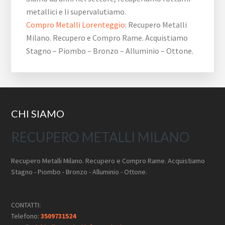
metallici e li supervalutiamo.
Compro Metalli Lorenteggio
: Recupero Metalli
Milano. Recupero e Compro Rame. Acquistiamo
Stagno – Piombo – Bronzo – Alluminio – Ottone.
Footer
CHI SIAMO
RECUPERO METALLI MILANO
Recupero Metalli Milano. Recupero e Compro Rame. Acquistiamo
Stagno - Piombo - Bronzo - Alluminio - Ottone.
CONTATTI:
Telefono:
3509731524