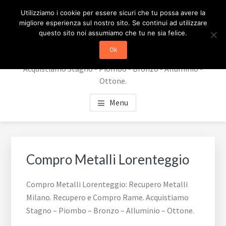
Passa
Passa
RECUPERO METALLI
Utilizziamo i cookie per essere sicuri che tu possa avere la
al
al
migliore esperienza sul nostro sito. Se continui ad utilizzare
contenuto
piè
MILANO
questo sito noi assumiamo che tu ne sia felice.
principale
di
Ok
Recupero Metalli Milano. Recupero e Compro Rame.
pagina
Acquistiamo Stagno - Piombo - Bronzo - Alluminio -
Ottone.
Menu
Compro Metalli Lorenteggio
Compro Metalli Lorenteggio: Recupero Metalli
Milano. Recupero e Compro Rame. Acquistiamo
Stagno – Piombo – Bronzo – Alluminio – Ottone.