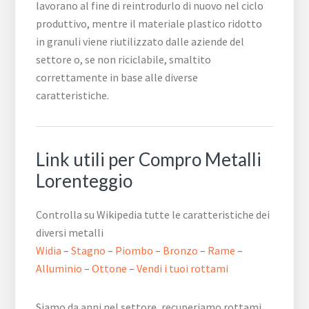
lavorano al fine di reintrodurlo di nuovo nel ciclo
produttivo, mentre il materiale plastico ridotto
in granuli viene riutilizzato dalle aziende del
settore o, se non riciclabile, smaltito
correttamente in base alle diverse
caratteristiche.
Link utili per Compro Metalli
Lorenteggio
Controlla su Wikipedia tutte le caratteristiche dei
diversi metalli
Widia
–
Stagno
–
Piombo
–
Bronzo
–
Rame
–
Alluminio
–
Ottone
–
Vendi i tuoi rottami
Siamo da anni nel settore, recuperiamo rottami