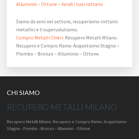
Alluminio
–
Ottone
–
Vendi i tuoi rottami
Siamo da anni nel settore, recuperiamo rottami
metallici e li supervalutiamo.
Compro Metalli Chieri
: Recupero Metalli Milano.
Recupero e Compro Rame. Acquistiamo Stagno –
Piombo – Bronzo – Alluminio – Ottone.
Footer
CHI SIAMO
RECUPERO METALLI MILANO
Recupero Metalli Milano. Recupero e Compro Rame. Acquistiamo
Stagno - Piombo - Bronzo - Alluminio - Ottone.