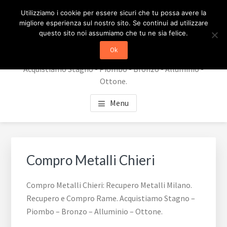
Passa
Passa
RECUPERO METALLI
Utilizziamo i cookie per essere sicuri che tu possa avere la
al
al
migliore esperienza sul nostro sito. Se continui ad utilizzare
contenuto
piè
MILANO
questo sito noi assumiamo che tu ne sia felice.
principale
di
Ok
Recupero Metalli Milano. Recupero e Compro Rame.
pagina
Acquistiamo Stagno - Piombo - Bronzo - Alluminio -
Ottone.
Menu
Compro Metalli Chieri
Compro Metalli Chieri: Recupero Metalli Milano.
Recupero e Compro Rame. Acquistiamo Stagno –
Piombo – Bronzo – Alluminio – Ottone.