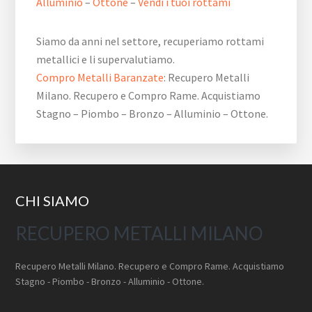
Alluminio
–
Ottone
–
Vendi i tuoi rottami
Siamo da anni nel settore, recuperiamo rottami
metallici e li supervalutiamo.
Compro Metalli Baranzate
: Recupero Metalli
Milano. Recupero e Compro Rame. Acquistiamo
Stagno – Piombo – Bronzo – Alluminio – Ottone.
Footer
CHI SIAMO
RECUPERO METALLI MILANO
Recupero Metalli Milano. Recupero e Compro Rame. Acquistiamo
Stagno - Piombo - Bronzo - Alluminio - Ottone.