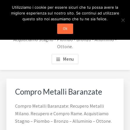
Passa
Passa
RECUPERO METALLI
Utilizziamo i cookie per essere sicuri che tu possa avere la
al
al
migliore esperienza sul nostro sito. Se continui ad utilizzare
contenuto
piè
MILANO
questo sito noi assumiamo che tu ne sia felice.
principale
di
Ok
Recupero Metalli Milano. Recupero e Compro Rame.
pagina
Acquistiamo Stagno - Piombo - Bronzo - Alluminio -
Ottone.
Menu
Compro Metalli Baranzate
Compro Metalli Baranzate: Recupero Metalli
Milano. Recupero e Compro Rame. Acquistiamo
Stagno – Piombo – Bronzo – Alluminio – Ottone.