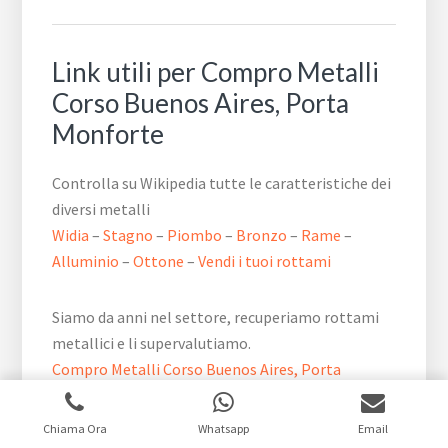
Link utili per Compro Metalli ​
Corso Buenos Aires,​ Porta
Monforte
Controlla su Wikipedia tutte le caratteristiche dei
diversi metalli
Widia
–
Stagno
–
Piombo
–
Bronzo
–
Rame
–
Alluminio
–
Ottone
–
Vendi i tuoi rottami
Siamo da anni nel settore, recuperiamo rottami
metallici e li supervalutiamo.
Compro Metalli ​Corso Buenos Aires,​ Porta
Monforte
: Recupero Metalli Milano. Recupero e
Compro Rame. Acquistiamo Stagno – Piombo –
Chiama Ora
Whatsapp
Email
Bronzo – Alluminio – Ottone.