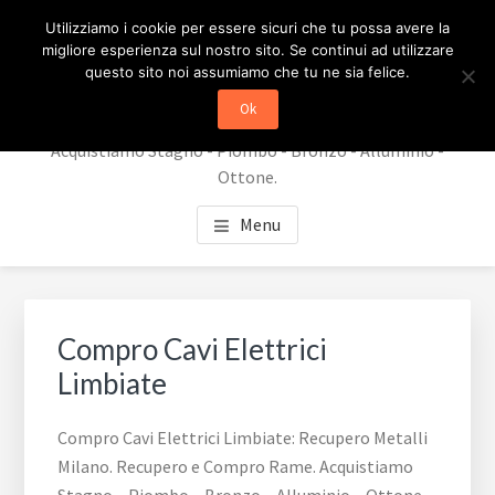
Passa
Passa
RECUPERO METALLI
Utilizziamo i cookie per essere sicuri che tu possa avere la
al
al
migliore esperienza sul nostro sito. Se continui ad utilizzare
contenuto
piè
MILANO
questo sito noi assumiamo che tu ne sia felice.
principale
di
Ok
Recupero Metalli Milano. Recupero e Compro Rame.
pagina
Acquistiamo Stagno - Piombo - Bronzo - Alluminio -
Ottone.
Menu
Compro Cavi Elettrici
Limbiate
Compro Cavi Elettrici Limbiate: Recupero Metalli
Milano. Recupero e Compro Rame. Acquistiamo