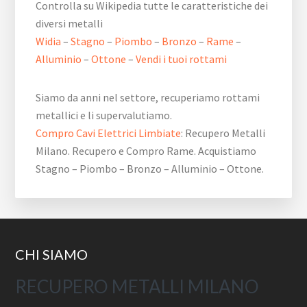
Controlla su Wikipedia tutte le caratteristiche dei
diversi metalli
Widia
–
Stagno
–
Piombo
–
Bronzo
–
Rame
–
Alluminio
–
Ottone
–
Vendi i tuoi rottami
Siamo da anni nel settore, recuperiamo rottami
metallici e li supervalutiamo.
Compro Cavi Elettrici Limbiate
: Recupero Metalli
Milano. Recupero e Compro Rame. Acquistiamo
Stagno – Piombo – Bronzo – Alluminio – Ottone.
Footer
CHI SIAMO
RECUPERO METALLI MILANO