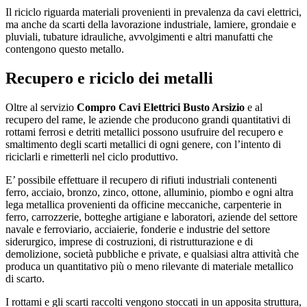
Il riciclo riguarda materiali provenienti in prevalenza da cavi elettrici,
ma anche da scarti della lavorazione industriale, lamiere, grondaie e
pluviali, tubature idrauliche, avvolgimenti e altri manufatti che
contengono questo metallo.
Recupero e riciclo dei metalli
Oltre al servizio
Compro Cavi Elettrici Busto Arsizio
e al
recupero del rame, le aziende che producono grandi quantitativi di
rottami ferrosi e detriti metallici possono usufruire del recupero e
smaltimento degli scarti metallici di ogni genere, con l’intento di
riciclarli e rimetterli nel ciclo produttivo.
E’ possibile effettuare il recupero di rifiuti industriali contenenti
ferro, acciaio, bronzo, zinco, ottone, alluminio, piombo e ogni altra
lega metallica provenienti da officine meccaniche, carpenterie in
ferro, carrozzerie, botteghe artigiane e laboratori, aziende del settore
navale e ferroviario, acciaierie, fonderie e industrie del settore
siderurgico, imprese di costruzioni, di ristrutturazione e di
demolizione, società pubbliche e private, e qualsiasi altra attività che
produca un quantitativo più o meno rilevante di materiale metallico
di scarto.
I rottami e gli scarti raccolti vengono stoccati in un apposita struttura,