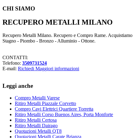
CHI SIAMO
RECUPERO METALLI MILANO
Recupero Metalli Milano. Recupero e Compro Rame. Acquistiamo
Stagno - Piombo - Bronzo - Alluminio - Ottone.
CONTATTI:
Telefono:
3509731524
E-mail:
Richiedi Maggiori informazioni
Leggi anche
Compro Metalli Varese
Ritiro Metalli ​Piazzale ​Corvetto
Compro Cavi Elettrici Quartiere Torretta
Ritiro Metalli ​Corso Buenos Aires,​ Porta Monforte
Ritiro Metalli Certosa
Ritiro Metalli Dairago
Quotazioni Metalli QT8
Quotazioni Metalli Carate Brianza