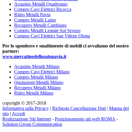
Acquisto Metalli Quadronno
Compro Cavi Elettrici Bicocca
Ritiro Metalli Pavia
Compro Metalli Luino
Recupero Metalli Cambiago
Compro Metalli Lentate Sul Seveso
Compro Cavi Elettrici San Vittore Olona
Per lo sgombero e smaltimento di mobili ci avvaliamo del nostro
partner:
www.mercatinodellusatopavia.it
Acquisto Metalli Milano
Compro Cavi Elettrici Milano
Compro Metalli Milano
Quotazioni Metalli Milano
Recupero Metalli Milano
Ritiro Metalli Milano
copyright © 2017-2018
Informativa sulla Privacy
|
Richiesta Cancellazione Dati
|
Mappa del
sito
|
Accedi
Realizzazione Siti Internet
-
Posizionamento siti web ROMA
-
Solution Group Communication