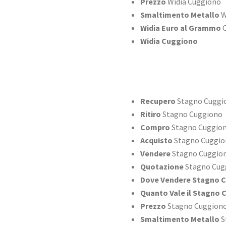
Prezzo
Widia Cuggiono
Smaltimento Metallo
W
Widia Euro al Grammo
C
Widia Cuggiono
Recupero
Stagno Cuggi
Ritiro
Stagno Cuggiono
Compro
Stagno Cuggio
Acquisto
Stagno Cuggio
Vendere
Stagno Cuggio
Quotazione
Stagno Cug
Dove Vendere Stagno 
Quanto Vale il Stagno
Prezzo
Stagno Cuggion
Smaltimento Metallo
S