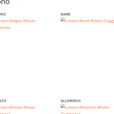
ono
GNO
RAME
NZO
ALLUMINIO