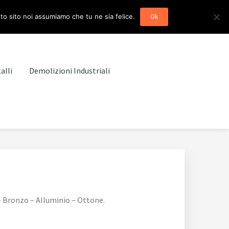
sto sito noi assumiamo che tu ne sia felice.
Ok
alli
Demolizioni Industriali
 Bronzo – Alluminio – Ottone.