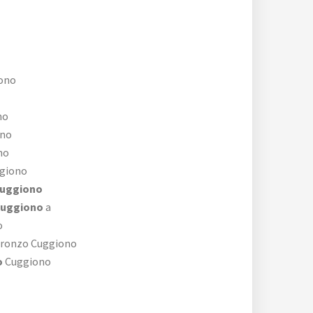
ono
no
ono
no
giono
Cuggiono
Cuggiono
a
o
ronzo Cuggiono
o
Cuggiono