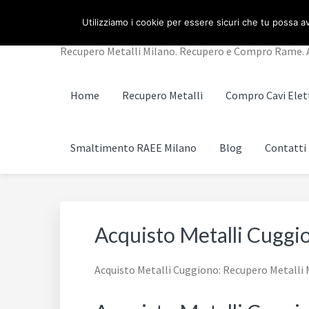
Passa
Passa
Passa
RECUPERO METALLI 
Utilizziamo i cookie per essere sicuri che tu possa av
alla
al
al
navigazione
contenuto
piè
Recupero Metalli Milano. Recupero e Compro Rame. A
primaria
principale
di
pagina
Home
Recupero Metalli
Compro Cavi Elett
Smaltimento RAEE Milano
Blog
Contatti
Acquisto Metalli Cuggi
Acquisto Metalli Cuggiono: Recupero Metalli