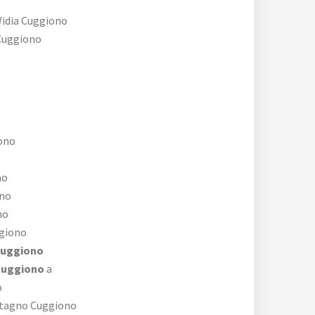
idia Cuggiono
uggiono
ono
no
no
no
giono
Cuggiono
 Cuggiono
a
o
tagno Cuggiono