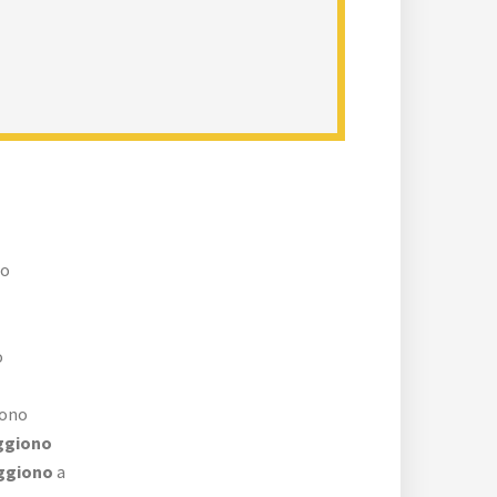
no
o
iono
ggiono
uggiono
a