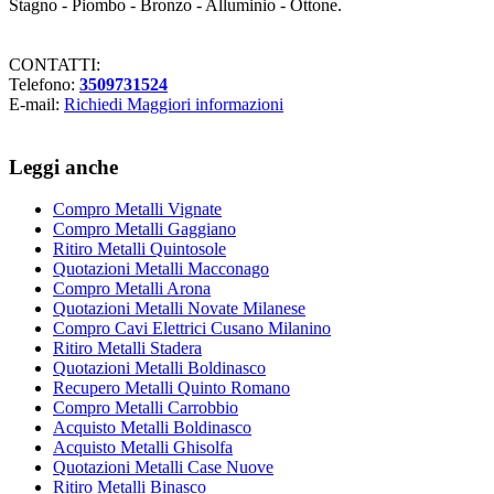
Stagno - Piombo - Bronzo - Alluminio - Ottone.
CONTATTI:
Telefono:
3509731524
E-mail:
Richiedi Maggiori informazioni
Leggi anche
Compro Metalli Vignate
Compro Metalli Gaggiano
Ritiro Metalli Quintosole
Quotazioni Metalli Macconago
Compro Metalli Arona
Quotazioni Metalli Novate Milanese
Compro Cavi Elettrici Cusano Milanino
Ritiro Metalli Stadera
Quotazioni Metalli Boldinasco
Recupero Metalli Quinto Romano
Compro Metalli Carrobbio
Acquisto Metalli Boldinasco
Acquisto Metalli Ghisolfa
Quotazioni Metalli Case Nuove
Ritiro Metalli Binasco