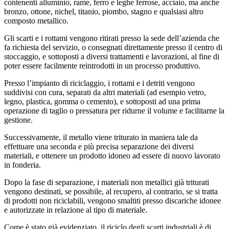
contenenti alluminio, rame, ferro e leghe ferrose, acciaio, ma anche
bronzo, ottone, nichel, titanio, piombo, stagno e qualsiasi altro
composto metallico.
Gli scarti e i rottami vengono ritirati presso la sede dell’azienda che
fa richiesta del servizio, o consegnati direttamente presso il centro di
stoccaggio, e sottoposti a diversi trattamenti e lavorazioni, al fine di
poter essere facilmente reintrodotti in un processo produttivo.
Presso l’impianto di riciclaggio, i rottami e i detriti vengono
suddivisi con cura, separati da altri materiali (ad esempio vetro,
legno, plastica, gomma o cemento), e sottoposti ad una prima
operazione di taglio o pressatura per ridurne il volume e facilitarne la
gestione.
Successivamente, il metallo viene triturato in maniera tale da
effettuare una seconda e più precisa separazione dei diversi
materiali, e ottenere un prodotto idoneo ad essere di nuovo lavorato
in fonderia.
Dopo la fase di separazione, i materiali non metallici già triturati
vengono destinati, se possibile, al recupero, al contrario, se si tratta
di prodotti non riciclabili, vengono smaltiti presso discariche idonee
e autorizzate in relazione al tipo di materiale.
Come è stato già evidenziato, il riciclo degli scarti industriali è di